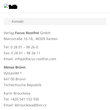
Toggle
Tog
navigatio
navi
Kontakt
Verlag
Focus Rostfrei
GmbH
Marsstraße 16-18, 46509 Xanten
Tel: 0 28 01 – 98 26-0
Fax: 0 28 01 – 98 26-11
Email: info(at)focus-rostfrei.com
Messe Brünn
Výstaviště 1
647 00 Brünn
Tschechische Republik
Karin Brouckova
Tel: +420 541 152 936
Email: kbrouckova@bvv.cz